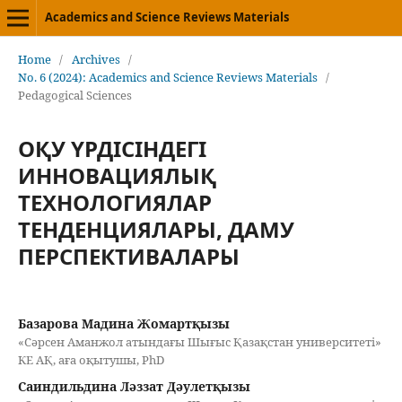
Academics and Science Reviews Materials
Home
/
Archives
/
No. 6 (2024): Academics and Science Reviews Materials
/
Pedagogical Sciences
ОҚУ ҮРДІСІНДЕГІ
ИННОВАЦИЯЛЫҚ
ТЕХНОЛОГИЯЛАР
ТЕНДЕНЦИЯЛАРЫ, ДАМУ
ПЕРСПЕКТИВАЛАРЫ
Базарова Мадина Жомартқызы
«Сәрсен Аманжол атындағы Шығыс Қазақстан университеті»
КЕ АҚ, аға оқытушы, PhD
Саиндильдина Ләззат Дәулетқызы