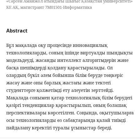
«Сәрсен Аманжол атындағы Шығыс Қазақстан университеті»
КЕ АҚ, магистрант 7М01501-Информатика
Abstract
Бұл мақалада оқу процесінде инновациялық
технологияларды, соның ішінде виртуалды шындықты
модельдеуді, жасанды интеллект алгоритмдерін және
басқа шешімдерді қолдану қарастырылады. Ол
олардың бүкіл әлем бойынша білім беруде төңкеріс
жасау және оны барлық жастағы және тектегі
студенттерге қолжетімді ету әлеуетін зерттейді.
Мақалада сонымен қатар технологиялық білім берудегі
қазіргі тенденциялар қарастырылып, оның болашақ
перспективалары көрсетілген. Соңында, оқытушыларға
осы технологияларды өз сабақтарында қалай тиімді
пайдалану керектігі туралы ұсыныстар береді.