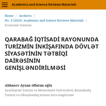
Academics and Science Reviews Materials
Home
/
Archives
/
No. 3 (2023): Academics and Science Reviews Materials
/
Economic Sciences
QARABAĞ İQTİSADİ RAYONUNDA
TURİZMİN İNKİŞAFINDA DÖVLƏT
SİYASƏTİNİN TƏTBİQİ
DAİRƏSİNİN
GENİŞLƏNDİRİLMƏSİ
Abbasov Ayxan Əflatun oğlu
Azərbaycan Turizm və Menecment Universiteti, Beynəlxalq
Turizm və ölkəşünaslıq ixtisası üzrə magistrant