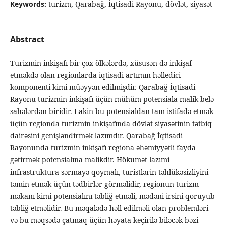
Keywords:
turizm, Qarabağ, İqtisadi Rayonu, dövlət, siyasət
Abstract
Turizmin inkişafı bir çox ölkələrdə, xüsusən də inkişaf
etməkdə olan regionlarda iqtisadi artımın həlledici
komponenti kimi müəyyən edilmişdir. Qarabağ İqtisadi
Rayonu turizmin inkişafı üçün mühüm potensiala malik belə
sahələrdən biridir. Lakin bu potensialdan tam istifadə etmək
üçün regionda turizmin inkişafında dövlət siyasətinin tətbiq
dairəsini genişləndirmək lazımdır. Qarabağ İqtisadi
Rayonunda turizmin inkişafı regiona əhəmiyyətli fayda
gətirmək potensialına malikdir. Hökumət lazımi
infrastruktura sərmayə qoymalı, turistlərin təhlükəsizliyini
təmin etmək üçün tədbirlər görməlidir, regionun turizm
məkanı kimi potensialını təbliğ etməli, mədəni irsini qoruyub
təbliğ etməlidir. Bu məqalədə həll edilməli olan problemləri
və bu məqsədə çatmaq üçün həyata keçirilə biləcək bəzi