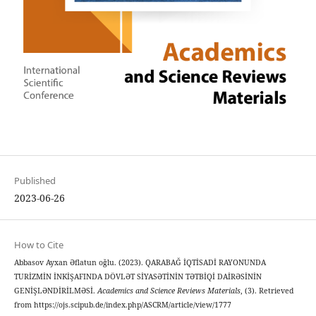
Published
2023-06-26
How to Cite
Abbasov Ayxan Əflatun oğlu. (2023). QARABAĞ İQTİSADİ RAYONUNDA
TURİZMİN İNKİŞAFINDA DÖVLƏT SİYASƏTİNİN TƏTBİQİ DAİRƏSİNİN
GENİŞLƏNDİRİLMƏSİ.
Academics and Science Reviews Materials
, (3). Retrieved
from https://ojs.scipub.de/index.php/ASCRM/article/view/1777