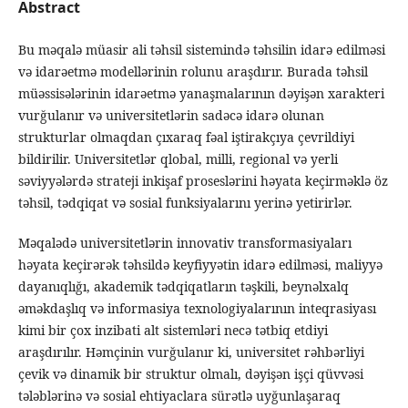
Abstract
Bu məqalə müasir ali təhsil sistemində təhsilin idarə edilməsi
və idarəetmə modellərinin rolunu araşdırır. Burada təhsil
müəssisələrinin idarəetmə yanaşmalarının dəyişən xarakteri
vurğulanır və universitetlərin sadəcə idarə olunan
strukturlar olmaqdan çıxaraq fəal iştirakçıya çevrildiyi
bildirilir. Universitetlər qlobal, milli, regional və yerli
səviyyələrdə strateji inkişaf proseslərini həyata keçirməklə öz
təhsil, tədqiqat və sosial funksiyalarını yerinə yetirirlər.
Məqalədə universitetlərin innovativ transformasiyaları
həyata keçirərək təhsildə keyfiyyətin idarə edilməsi, maliyyə
dayanıqlığı, akademik tədqiqatların təşkili, beynəlxalq
əməkdaşlıq və informasiya texnologiyalarının inteqrasiyası
kimi bir çox inzibati alt sistemləri necə tətbiq etdiyi
araşdırılır. Həmçinin vurğulanır ki, universitet rəhbərliyi
çevik və dinamik bir struktur olmalı, dəyişən işçi qüvvəsi
tələblərinə və sosial ehtiyaclara sürətlə uyğunlaşaraq