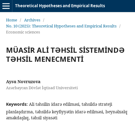
Theoretical Hypotheses and Empirical Results
Home
/
Archives
/
No. 10 (2025): Theoretical Hypotheses and Empirical Results
/
Economic sciences
MÜASİR ALİ TƏHSİL SİSTEMİNDƏ
TƏHSİL MENECMENTİ
Aysu Novruzova
Azərbaycan Dövlət İqtisad Universiteti
Keywords:
Ali təhsilin idarə edilməsi, təhsildə strateji
planlaşdırma, təhsildə keyfiyyətin idarə edilməsi, beynəlxalq
əməkdaşlıq, təhsil siyasəti