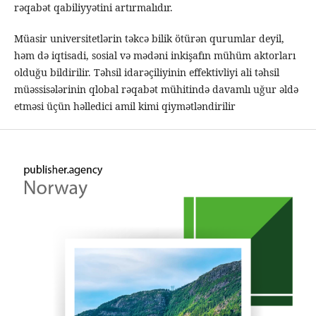
rəqabət qabiliyyətini artırmalıdır.
Müasir universitetlərin təkcə bilik ötürən qurumlar deyil,
həm də iqtisadi, sosial və mədəni inkişafın mühüm aktorları
olduğu bildirilir. Təhsil idarəçiliyinin effektivliyi ali təhsil
müəssisələrinin qlobal rəqabət mühitində davamlı uğur əldə
etməsi üçün həlledici amil kimi qiymətləndirilir