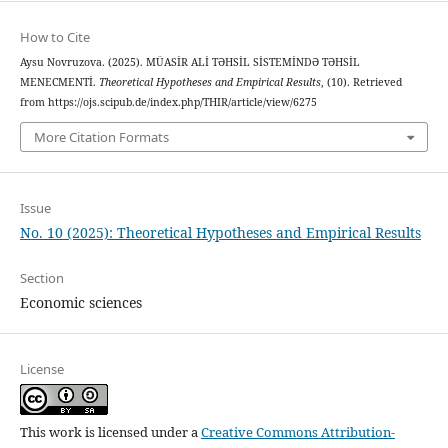
How to Cite
Aysu Novruzova. (2025). MÜASİR ALİ TƏHSİL SİSTEMİNDƏ TƏHSİL
MENECMENTİ.
Theoretical Hypotheses and Empirical Results
, (10). Retrieved
from https://ojs.scipub.de/index.php/THIR/article/view/6275
More Citation Formats
Issue
No. 10 (2025): Theoretical Hypotheses and Empirical Results
Section
Economic sciences
License
This work is licensed under a
Creative Commons Attribution-