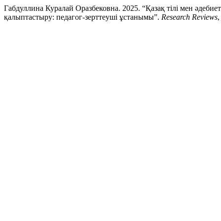
Габдуллина Куралай Оразбековна. 2025. “Қазақ тілі мен әдеб
қалыптастыру: педагог-зерттеуші ұстанымы”.
Research Reviews
,