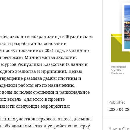
щыбулакского водохранилища в Жуалинском
асти разработан на основании
а проектирование от 2021 года, выданного
м ресурсам» Министерства экологии,
есурсов Республики Казахстан (в данный
одного хозяйства и ирригации). Целью
дотвращение размыва дамбы плотины и
адежной работы его по назначению,
й воды до полей орошения и рациональное
х земель. Для этого в проекте
Published
извести следующие мероприятия:
2025-04-28
шенных участков верхового откоса, досыпка
еобходимых местах и устройство по верху
How to Cite