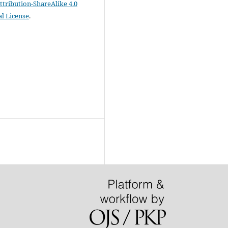
ribution-ShareAlike 4.0
al License
.