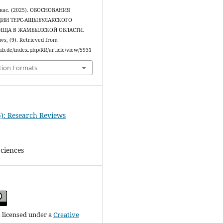
ас. (2025). ОБОСНОВАНИЯ
ЦИИ ТЕРС-АЩЫБУЛАКСКОГО
ИЩА В ЖАМБЫЛСКОЙ ОБЛАСТИ.
ews
, (9). Retrieved from
ipub.de/index.php/RR/article/view/5931
tion Formats
5): Research Reviews
Sciences
s licensed under a
Creative