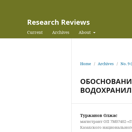
Research Reviews
Current
Archives
About
Home
/
Archives
/
No. 9 
ОБОСНОВАНИ
ВОДОХРАНИЛ
Туржанов Олжас
магистрант ОП 7М07402-«
Казахского национального