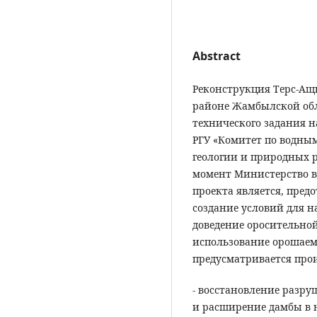
Abstract
Реконструкция Терс-А
районе Жамбылской обл
технического задания н
РГУ «Комитет по водны
геологии и природных р
момент Министерство в
проекта является, пре
создание условий для н
доведение оросительно
использование орошаемы
предусматривается про
- восстановление разру
и расширение дамбы в н