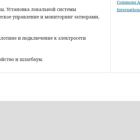
Commons Att
ны. Установка локальной системы
Internation
еское управление и мониторинг затворами,
плотине и подключение к электросети
ойство и шлагбаум.