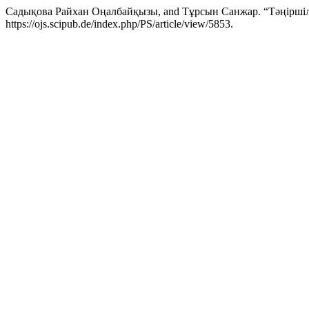
Садықова Райхан Оңалбайқызы, and Тұрсын Санжар. “Тәңіршіл
https://ojs.scipub.de/index.php/PS/article/view/5853.