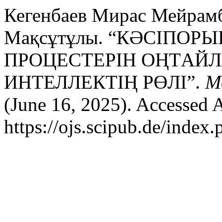
Кегенбаев Мирас Мейрамб
Мақсұтұлы. “КӘCІПOP
ПPOЦЕCТЕPІН OҢТAЙ
ИНТЕЛЛЕКТІҢ PӨЛІ”.
M
(June 16, 2025). Accessed 
https://ojs.scipub.de/inde