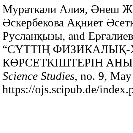
Мураткали Алия, Әнеш Ж
Əскербекова Ақниет Əсет
Русланқызы, and Ерғалиев
“СҮТТІҢ ФИЗИКАЛЫҚ
КӨРСЕТКІШТЕРІН АНЫ
Science Studies
, no. 9, May
https://ojs.scipub.de/index