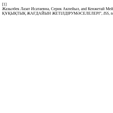
[1]
Жазылбек Лазат Исатаевна, Серик Акпейыл, and Кенжетай
ҚҰҚЫҚТЫҚ ЖАҒДАЙЫН ЖЕТІЛДІРУМӘСЕЛЕЛЕРІ”,
ISS
, 