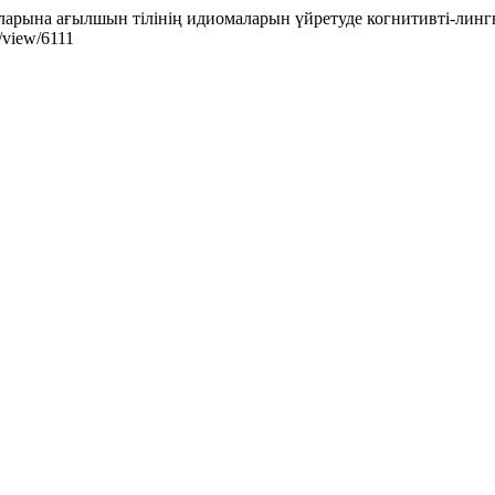
рына ағылшын тілінің идиомаларын үйретуде когнитивті-лингви
e/view/6111