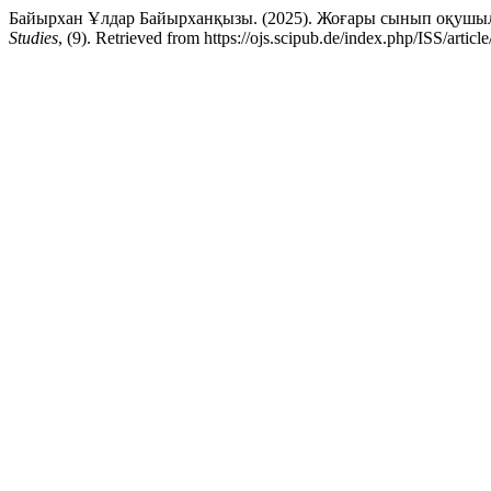
Байырхан Ұлдар Байырханқызы. (2025). Жоғары сынып оқушыла
Studies
, (9). Retrieved from https://ojs.scipub.de/index.php/ISS/articl