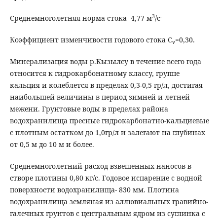
3
.
Среднемноголетняя норма стока- 4,77 м
/с
Коэффициент изменчивости годового стока C
=0,30.
v
Минерализация воды р.Кызылсу в течение всего года
относится к гидрокарбонатному классу, группе
кальция и колеблется в пределах 0,3-0,5 гр/л, достигая
наибольшей величины в период зимней и летней
межени. Грунтовые воды в пределах района
водохранилища пресные гидрокарбонатно-кальциевые
с плотным остатком до 1,0гр/л и залегают на глубинах
от 0,5 м до 10 м и более.
Среднемноголетний расход взвешенных наносов в
створе плотины 0,80 кг/с. Годовое испарение с водной
поверхности водохранилища- 830 мм. Плотина
водохранилища земляная из аллювиальных гравийно-
галечных грунтов с центральным ядром из суглинка с