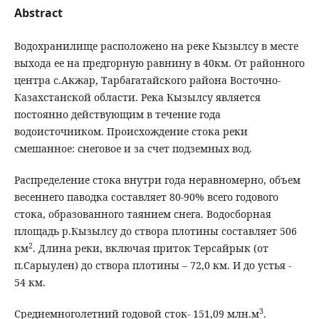
Abstract
Водохранилище расположено на реке Кызылсу в месте
выхода ее на предгорную равнину в 40км. От районного
центра с.Акжар, Тарбагатайского района Восточно-
Казахстанской области. Река Кызылсу является
постоянно действующим в течение года
водоисточником. Происхождение стока реки
смешанное: снеговое и за счет подземных вод.
Распределение стока внутри года неравномерно, объем
весеннего паводка составляет 80-90% всего годового
стока, образованного таянием снега. Водосборная
площадь р.Кызылсу до створа плотины составляет 506
2
км
. Длина реки, включая приток Терсайрык (от
п.Сарыулен) до створа плотины – 72,0 км. И до устья -
54 км.
3
Среднемноголетний годовой сток- 151,09 млн.м
.