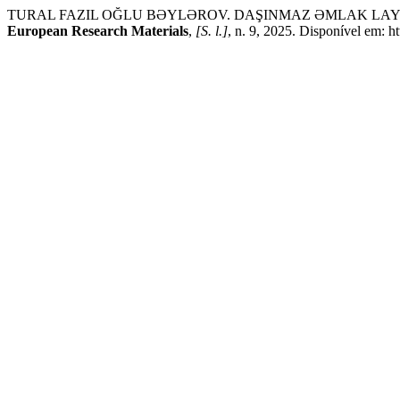
TURAL FAZIL OĞLU BƏYLƏROV. DAŞINMAZ ƏMLAK LAYİ
European Research Materials
,
[S. l.]
, n. 9, 2025. Disponível em: h